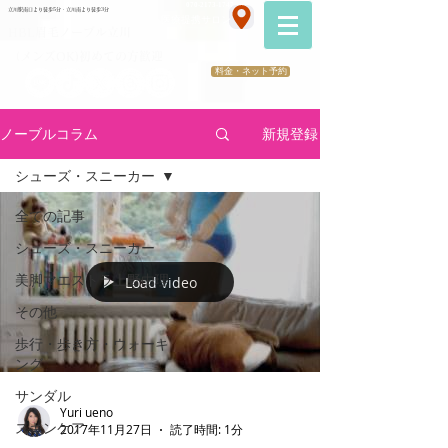
070-2173-1747
立川駅南口より徒歩5分・立川南より徒歩3分
​医療提携サロン
HBL眉毛ノーブル立川
（メンズOK)初めての方歓迎
料金・ネット予約
ノーブルコラム
新規登録
シューズ・スニーカー
全ての記事
シューズ・スニーカー
美脚マエストラ上野由理
Load video
その他
歩行・歩き方・ウォーキ
ング
サンダル
Yuri ueno
スキンケア
2017年11月27日
読了時間: 1分