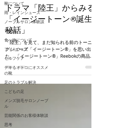
靴について
ドラマ「陸王」からみる
雨・レインシューズ
「イージートーン®︎誕生
ノーブルサロン体験談
秘話」
12星座
食べ物について
「陸王」を見て、まだ知られる前のトーニン
グシューズ「イージートーン®︎」を思い出し
フットウェア
た。 「イージートーン®︎」Reebokの商品で
セルフケア
あり、若い人にReebok の良さを知って欲し
デキるオトコにオススメ
いと、Reebokの社員達は、会社が休みの土
の靴
日に全国のスポーツ用品店に行って仕入れな
足のトラブル解決
くて良い、...
こどもの足
メンズ脱毛サロンノーブ
ル
芸能関係のお客様体験談
思考