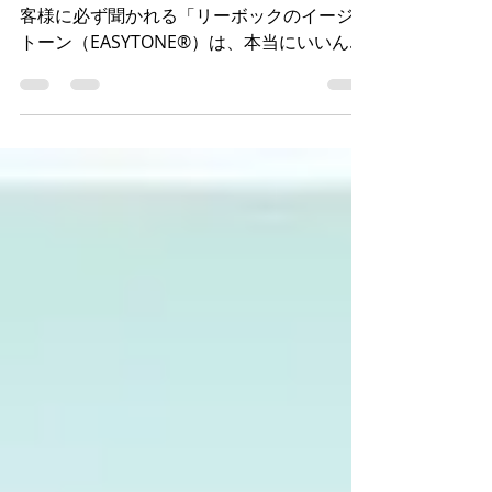
（EASYTONE®）」
私が、講演会の仕事や、サロンに来られるお
客様に必ず聞かれる「リーボックのイージー
トーン（EASYTONE®）は、本当にいいんで
すか？」に、きちんと返事ができなくて悶え
ていました。今回コラムを書くようになりま
したので良い機会ですのでリーボックさんに
直接お願いしてお話を伺いまし...