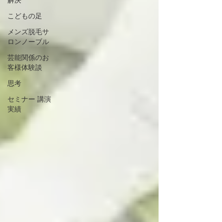
こどもの足
メンズ脱毛サ
ロンノーブル
芸能関係のお
客様体験談
思考
セミナー 講演
実績