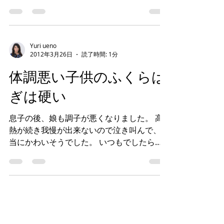
ーズは “たっち”には、「はじめてたっち」
“よちよち”には、「よちよちあんよ」 “とこ
とこ”には、「とことこあんよ」 と、赤ちゃ
んの歩行の成長に合わせて足の発育・発達を
考え、段階別...
Yuri ueno
2012年3月26日
読了時間: 1分
体調悪い子供のふくらは
ぎは硬い
息子の後、娘も調子が悪くなりました。 高
熱が続き我慢が出来ないので泣き叫んで、本
当にかわいそうでした。 いつもでしたらし
なやかなふくらはぎですが、体調が悪い娘の
ふくらはぎはカッチカチに硬くなっていまし
た。未だ落ち着きがありませんので、ふくら
はぎをあっためたオイルでほぐし...