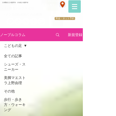
070-2173-1747
立川駅南口より徒歩5分・立川南より徒歩3分
​医療提携サロン
HBL眉毛ノーブル立川
（メンズOK)初めての方歓迎
料金・ネット予約
ノーブルコラム
新規登録
こどもの足
全ての記事
シューズ・ス
ニーカー
美脚マエスト
ラ上野由理
その他
歩行・歩き
方・ウォーキ
ング