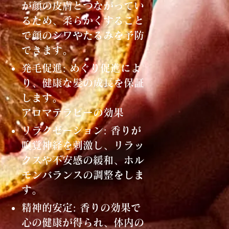
が顔の皮膚とつながってい
るため、柔らかくすること
で顔のシワやたるみを予防
できます。
発毛促進: めぐり促進によ
り、健康な髪の成長を保証
します。
アロマテラピーの効果
リラクゼーション: 香りが
嗅覚神経を刺激し、リラッ
クスや不安感の緩和、ホル
モンバランスの調整をしま
す。
精神的安定: 香りの効果で
心の健康が得られ、体内の