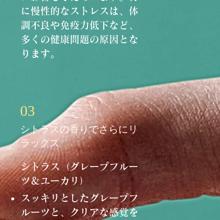
に慢性的なストレスは、体
調不良や免疫力低下など、
多くの健康問題の原因とな
ります。
03
シトラスの香りでさらにリ
ラックス
シトラス（グレープフルー
ツ＆ユーカリ）
スッキリとしたグレープフ
ルーツと、クリアな感覚を