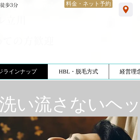
料金・ネット予約
徒歩3分
​医療提携サロン
ル立川
めての方歓迎
ジラインナップ
HBL・脱毛方式
経営理
ウ洗い流さないヘ