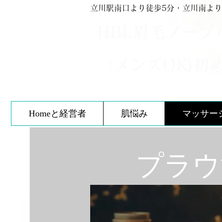
立川駅南口より徒歩5分・立川南より
HBL眉毛ノーブ
（メンズOK)初
Homeと経営者
肌悩み
マッサー
​プラ