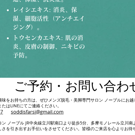
レイシエキス: 消炎、保
湿、細胞活性（アンチエイ
ジング）。
トウセンカエキス: 肌の消
炎、皮膚の制御、ニキビの
予防。
​ご予約・お問い合わ
に興味をお持ちの方は、ぜひメンズ脱毛・美脚専門サロン ノーブルにお
たはLINEにてご連絡ください。
47
​soddisfarsi@gmail.com
ン ノーブル JR中央線立川駅南口より徒歩5分、多摩モノレール立川南
しさを引き出すお手伝いをさせてください。皆様のご来店を心よりお待