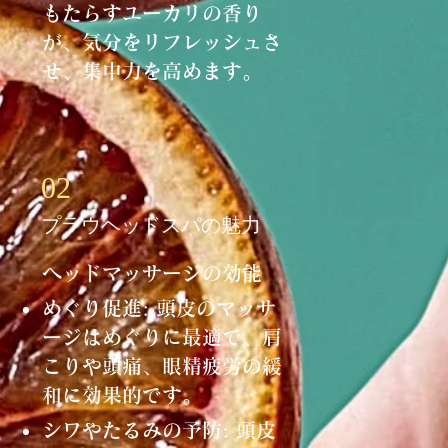
もたらすユーカリの香り
が、気分をリフレッシュさ
せ、集中力を高めます。
02
プラウヘッドスパの魅力
ヘッドマッサージの効能
めぐり促進: 頭皮のマッサ
ージはめぐりに最適で、肩
こりや頭痛、眼精疲労の緩
和に効果的です。
シワやたるみの予防: 頭皮