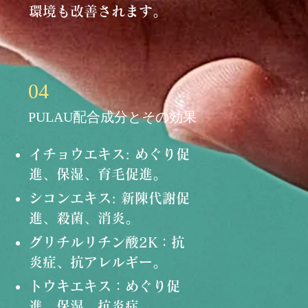
環境も改善されます。
04
PULAU配合成分とその効果
イチョウエキス: めぐり促
進、保湿、育毛促進。
シコンエキス: 新陳代謝促
進、殺菌、消炎。
グリチルリチン酸2K：抗
炎症、抗アレルギー。
トウキエキス：めぐり促
進、保湿、抗炎症。