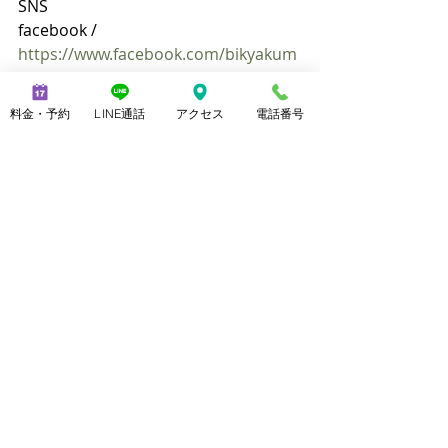
SNS
facebook / 
https://www.facebook.com/bikyakum
aestra
twitter / 
料金・予約
LINE通話
アクセス
電話番号
https://twitter.com/bikyakumaestra
you tube / 
https://www.youtube.com/channel/U
CnSFc3VwNHUQGHzoc32a8bg
instagram / 
https://www.instagram.com/bikyaku
maestra/
メディア
メディア掲載 / 
https://www.consolare.net/media
メディア実績  / 
https://www.consolare.net/media-
performance
メディア取材依頼  / 