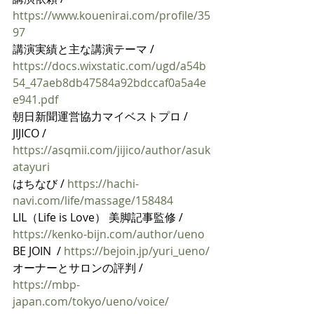
https://www.kouenirai.com/profile/35
97
講演実績と主な講演テーマ / 
https://docs.wixstatic.com/ugd/a54b
54_47aeb8db47584a92bdccaf0a5a4e
e941.pdf
朝日新聞運営協力マイベストプロ / 
JIJICO / 
https://asqmii.com/jijico/author/asuk
atayuri
はちなび / 
https://hachi-
navi.com/life/massage/158484
LIL（Life is Love） 美脚記事監修 / 
https://kenko-bijn.com/author/ueno
BE JOIN  / 
https://bejoin.jp/yuri_ueno/
オーナーとサロンの評判 / 
https://mbp-
japan.com/tokyo/ueno/voice/