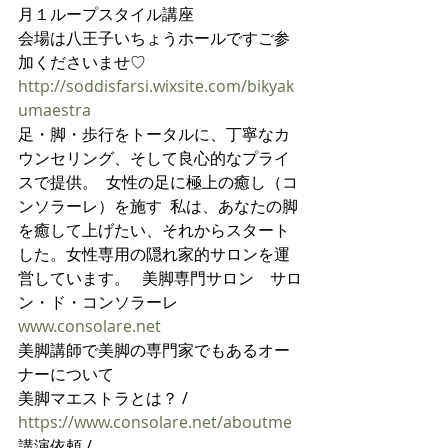
月１ループスタイル講座
会場は八王子いちょうホールですご参
加くださいませ♡
http://soddisfarsi.wixsite.com/bikyak
umaestra
足・脚・歩行をトータルに、丁寧なカ
ウンセリング、そして良心的なプライ
スで提供。  女性の足に極上の癒し（コ
ンソラーレ）を施す  私は、あなたの脚
を癒して上げたい、それからスタート
した。女性専用の隠れ家的サロンを運
営しています。   美脚専門サロン　サロ
ン・ド・コンソラーレ 
www.consolare.net
美脚講師で美脚の専門家でもあるオー
ナーについて
美脚マエストラとは？ /  
https://www.consolare.net/aboutme
講演依頼 / 