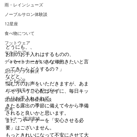
雨・レインシューズ
ノーブルサロン体験談
12星座
食べ物について
フットウェア
どうにも、、
セルフケア
お顔のお手入れはするものの、
「パートナーがいきなり抱きたいと言
デキるオトコにオススメの靴
ってきたらどうするの？」
足のトラブル解決
などと、
こどもの足
悩む方のお声をいただきますが、あま
メンズ脱毛サロンノーブル
りそういうご心配はせずに、毎日キッ
チリお手入れされて、
芸能関係のお客様体験談
きたる露出の季節に備えて今から準備
思考
されると良いかと思います。
セミナー 講演実績
また、パートナーを「安心させる必
要」はございません。
もっときれいになって不安にさせて大