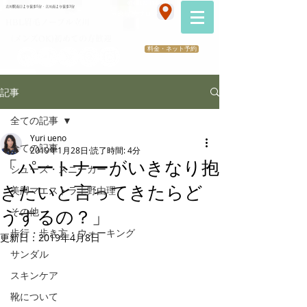
070-2173-1747
立川駅南口より徒歩5分・立川南より徒歩3分
​医療提携サロン
HBL眉毛ノーブル立川
（メンズOK)初めての方歓迎
料金・ネット予約
記事
全ての記事
Yuri ueno
全ての記事
2019年1月28日
読了時間: 4分
「パートナーがいきなり抱
シューズ・スニーカー
きたいと言ってきたらど
美脚マエストラ上野由理
その他
うするの？」
歩行・歩き方・ウォーキング
更新日：
2019年4月8日
サンダル
スキンケア
靴について