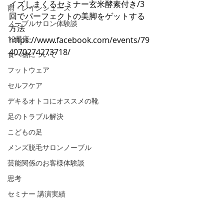
イズしまくるセミナー玄米酵素付き/3
雨・レインシューズ
回でパーフェクトの美脚をゲットする
ノーブルサロン体験談
方法
12星座
https://www.facebook.com/events/79
4070274273718/
食べ物について
フットウェア
セルフケア
デキるオトコにオススメの靴
足のトラブル解決
こどもの足
メンズ脱毛サロンノーブル
芸能関係のお客様体験談
思考
セミナー 講演実績