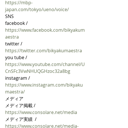
https://mbp-
japan.com/tokyo/ueno/voice/
SNS
facebook / 
https://www.facebook.com/bikyakum
aestra
twitter / 
https://twitter.com/bikyakumaestra
you tube / 
https://www.youtube.com/channel/U
CnSFc3VwNHUQGHzoc32a8bg
instagram / 
https://www.instagram.com/bikyaku
maestra/
メディア
メディア掲載 / 
https://www.consolare.net/media
メディア実績  / 
https://www.consolare.net/media-