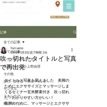
070-2173-1747
立川駅南口より徒歩5分・立川南より徒歩3分
​医療提携サロン
HBL眉毛ノーブル立川
（メンズOK)初めての方歓迎
料金・ネット予約
記事
全ての記事
Yuri ueno
全ての記事
2019年3月3日
読了時間: 2分
吹っ切れたタイトルと写真
シューズ・スニーカー
で再出発
美脚マエストラ上野由理
その他
タイトルと写真を変えました　美脚の
歩行・歩き方・ウォーキング
ためにエクササイズとマッサージしま
サンダル
くるセミナー玄米酵素付き　吹っ切れ
スキンケア
た！わかりやすい方がいい！
美脚のために、マッサージとエクササ
靴について