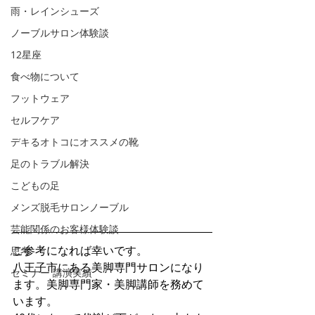
雨・レインシューズ
ノーブルサロン体験談
12星座
食べ物について
フットウェア
セルフケア
デキるオトコにオススメの靴
足のトラブル解決
こどもの足
メンズ脱毛サロンノーブル
芸能関係のお客様体験談
ご参考になれば幸いです。
思考
八王子市にある美脚専門サロンになり
セミナー 講演実績
ます。美脚専門家・美脚講師を務めて
います。