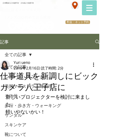
070-2173-1747
立川駅南口より徒歩5分・立川南より徒歩3分
​医療提携サロン
HBL眉毛ノーブル立川
（メンズOK)初めての方歓迎
料金・ネット予約
記事
全ての記事
Yuri ueno
全ての記事
2019年2月16日
読了時間: 2分
仕事道具を新調しにビック
シューズ・スニーカー
カメラ八王子店に
美脚マエストラ上野由理
その他
新しいプロジェクターを検討に来まし
た。
歩行・歩き方・ウォーキング
軽いやないかい！
サンダル
スキンケア
靴について