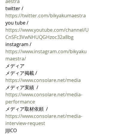
aestra
twitter / 
https://twitter.com/bikyakumaestra
you tube / 
https://www.youtube.com/channel/U
CnSFc3VwNHUQGHzoc32a8bg
instagram / 
https://www.instagram.com/bikyaku
maestra/
メディア
メディア掲載 / 
https://www.consolare.net/media
メディア実績  / 
https://www.consolare.net/media-
performance
メディア取材依頼  / 
https://www.consolare.net/media-
interview-request
JIJICO 