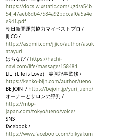
https://docs.wixstatic.com/ugd/a54b
54_47aeb8db47584a92bdccaf0a5a4e
e941.pdf
朝日新聞運営協力マイベストプロ / 
JIJICO / 
https://asqmii.com/jijico/author/asuk
atayuri
はちなび / 
https://hachi-
navi.com/life/massage/158484
LIL（Life is Love） 美脚記事監修 / 
https://kenko-bijn.com/author/ueno
BE JOIN  / 
https://bejoin.jp/yuri_ueno/
オーナーとサロンの評判 / 
https://mbp-
japan.com/tokyo/ueno/voice/
SNS
facebook / 
https://www.facebook.com/bikyakum