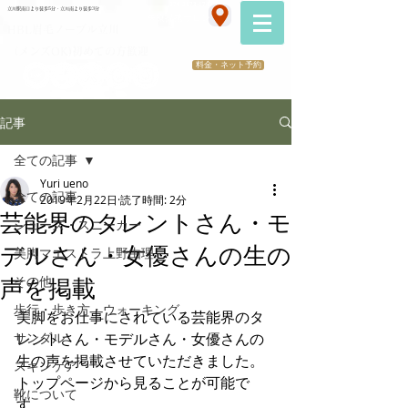
070-2173-1747
立川駅南口より徒歩5分・立川南より徒歩3分
​医療提携サロン
HBL眉毛ノーブル立川
（メンズOK)初めての方歓迎
料金・ネット予約
記事
全ての記事
Yuri ueno
全ての記事
2019年2月22日
読了時間: 2分
芸能界のタレントさん・モ
シューズ・スニーカー
デルさん・女優さんの生の
美脚マエストラ上野由理
その他
声を掲載
歩行・歩き方・ウォーキング
美脚をお仕事にされている芸能界のタ
サンダル
レントさん・モデルさん・女優さんの
生の声を掲載させていただきました。
スキンケア
トップページから見ることが可能で
靴について
す。