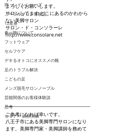
雨・レインシューズ
よろしくお願いします。
サロンしてます どこにあるのかわから
ノーブルサロン体験談
ない美脚サロン
12星座
サロン・ド・コンソラーレ　
食べ物について
http://www.consolare.net
フットウェア
セルフケア
デキるオトコにオススメの靴
足のトラブル解決
こどもの足
メンズ脱毛サロンノーブル
芸能関係のお客様体験談
思考
ご参考になれば幸いです。
セミナー 講演実績
八王子市にある美脚専門サロンになり
ます。美脚専門家・美脚講師を務めて