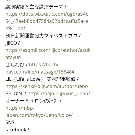
講演実績と主な講演テーマ / 
https://docs.wixstatic.com/ugd/a54b
54_47aeb8db47584a92bdccaf0a5a4e
e941.pdf
朝日新聞運営協力マイベストプロ / 
JIJICO / 
https://asqmii.com/jijico/author/asuk
atayuri
はちなび / 
https://hachi-
navi.com/life/massage/158484
LIL（Life is Love） 美脚記事監修 / 
https://kenko-bijn.com/author/ueno
BE JOIN  / 
https://bejoin.jp/yuri_ueno/
オーナーとサロンの評判 / 
https://mbp-
japan.com/tokyo/ueno/voice/
SNS
facebook / 