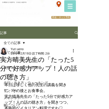
070-2173-1747
立川駅南口より徒歩5分・立川南より徒歩3分
​医療提携サロン
HBL眉毛ノーブル立川
（メンズOK)初めての方歓迎
料金・ネット予約
記事
全ての記事
Yuri ueno
全ての記事
2019年2月19日
読了時間: 2分
実方晴美先生の「たった5
シューズ・スニーカー
分で好感力アップ！人の話
美脚マエストラ上野由理
その他
の聴き方」
歩行・歩き方・ウォーキング
本日は珍しく他の先生の講義を聞き
サンダル
に、その後とお食事会。
実方晴美先生の「たった5分で好感力ア
スキンケア
ップ！人の話の聴き方」を聞きつつ、
靴について
本格的なイタリアン料理ですわ♡ 