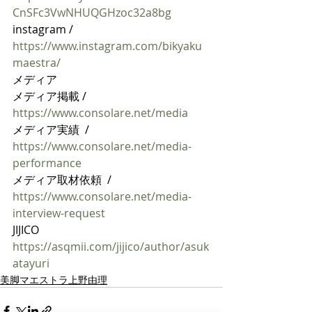
CnSFc3VwNHUQGHzoc32a8bg
instagram / 
https://www.instagram.com/bikyaku
maestra/
メディア
メディア掲載 / 
https://www.consolare.net/media
メディア実績  / 
https://www.consolare.net/media-
performance
メディア取材依頼  / 
https://www.consolare.net/media-
interview-request
JIJICO 
https://asqmii.com/jijico/author/asuk
atayuri
美脚マエストラ上野由理