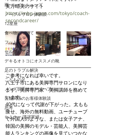
雨・レインシューズ
実方晴美のサイト
https://mbp-japan.com/tokyo/coach-
ノーブルサロン体験談
secondcareer/
12星座
食べ物について
フットウェア
セルフケア
デキるオトコにオススメの靴
足のトラブル解決
ご参考になれば幸いです。
こどもの足
八王子市にある美脚専門サロンになり
メンズ脱毛サロンノーブル
ます。美脚専門家・美脚講師を務めて
います。
芸能関係のお客様体験談
40代になって代謝が下がった。太もも
思考
痩せ、海外の無料動画、ユーチューブ
セミナー 講演実績
で外国人のような、または女子アナ、
韓国の美脚のモデル・芸能人、美脚芸
能人ランキングの画像を見ていつかな