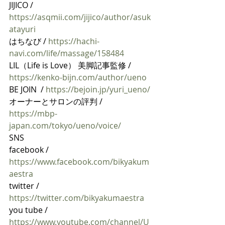
JIJICO / 
https://asqmii.com/jijico/author/asuk
atayuri
はちなび / 
https://hachi-
navi.com/life/massage/158484
LIL（Life is Love） 美脚記事監修 / 
https://kenko-bijn.com/author/ueno
BE JOIN  / 
https://bejoin.jp/yuri_ueno/
オーナーとサロンの評判 / 
https://mbp-
japan.com/tokyo/ueno/voice/
SNS
facebook / 
https://www.facebook.com/bikyakum
aestra
twitter / 
https://twitter.com/bikyakumaestra
you tube / 
https://www.youtube.com/channel/U