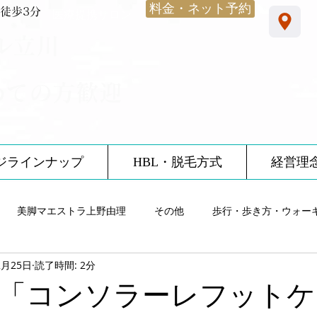
料金・ネット予約
徒歩3分
​医療提携サロン
ル立川
めての方歓迎
ジラインナップ
HBL・脱毛方式
経営理
美脚マエストラ上野由理
その他
歩行・歩き方・ウォー
2月25日
読了時間: 2分
雨・レインシューズ
ノーブルサロン体験談
12星座
食
「コンソラーレフットケ