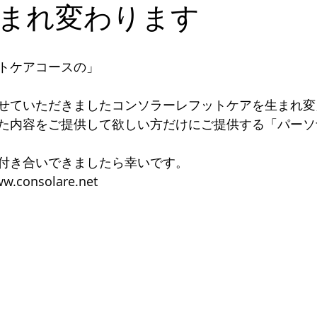
デキるオトコにオススメの靴
足のトラブル解決
こどもの
まれ変わります
能関係のお客様体験談
思考
セミナー 講演実績
トケアコースの」
せていただきましたコンソラーレフットケアを生まれ変
た内容をご提供して欲しい方だけにご提供する「パーソ
付き合いできましたら幸いです。
.consolare.net