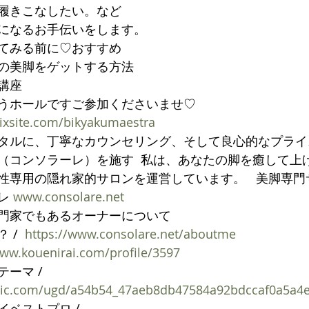
履きこなしたい。など
になるお手伝いをします。
てみる前に♡おすすめ
の美脚をゲットする方法
講座
うホールですご参加くださいませ♡
wixsite.com/bikyakumaestra
タルに、丁寧なカウンセリング、そして良心的なプライス
（コンソラーレ）を施す  私は、あなたの脚を癒して上
性専用の隠れ家的サロンを運営しています。   美脚専
レ 
www.consolare.net
門家でもあるオーナーについて
/  
https://www.consolare.net/aboutme
www.kouenirai.com/profile/3597
ーマ / 
tatic.com/ugd/a54b54_47aeb8db47584a92bdccaf0a5a4
ベストプロ / 