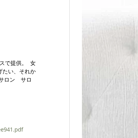
で提供。  女
げたい、それか
門サロン　サロ
ee941.pdf