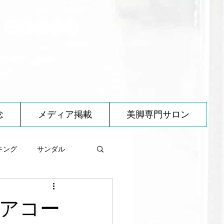
070-2173-1747
念
メディア掲載
美脚専門サロン
キング
サンダル
べ物について
アコー