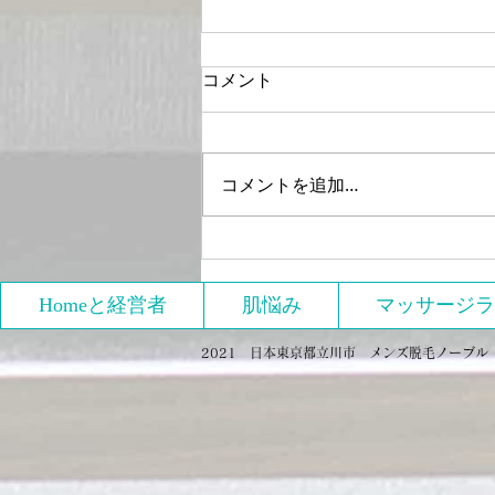
コメント
コメントを追加…
緊急事態宣言による休業のお
知らせ
Homeと経営者
肌悩み
マッサージラ
2021 日本東京都立川市 メンズ脱毛ノーブル Proud