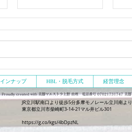
年末年始のご挨拶
サイ
インナップ
HBL・脱毛方式
経営理念
ly created with
美脚マエストラ上野 由理 電話番号 07021731747 
JR立川駅南口より徒歩5分多摩モノレール立川南より
​東京都立川市柴崎町3-14-21マル井ビル301
https://g.co/kgs/4bDpzNL
立川市にある美脚専門サロンになります。美脚専門家・美脚講師を務