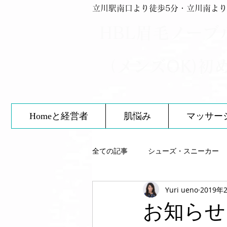
立川駅南口より徒歩5分・立川南より
HBL眉毛ノーブ
（メンズOK)初
Homeと経営者
肌悩み
マッサー
全ての記事
シューズ・スニーカー
Yuri ueno
2019年
スキンケア
靴について
お知らせ