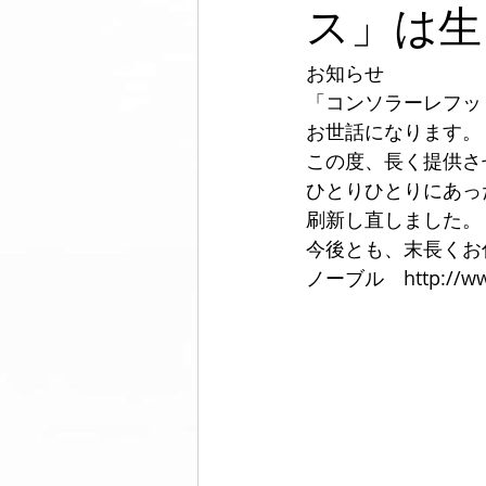
フットウェア
セルフケア
ス」は生
お知らせ
メンズ脱毛サロンノーブル
芸
「コンソラーレフッ
お世話になります。
この度、長く提供さ
ひとりひとりにあっ
刷新し直しました。
今後とも、末長くお
ノーブル　http://www