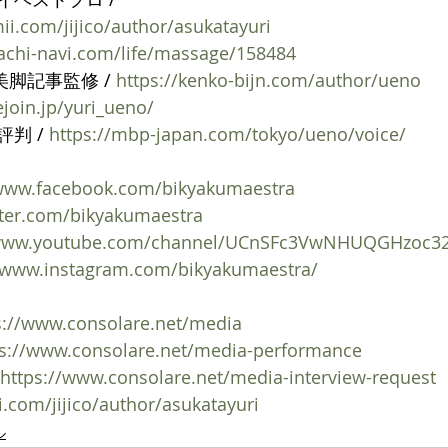
ii.com/jijico/author/asukatayuri
hachi-navi.com/life/massage/158484
e） 美脚記事監修 / 
https://kenko-bijn.com/author/ueno
ejoin.jp/yuri_ueno/
判 / 
https://mbp-japan.com/tokyo/ueno/voice/
/www.facebook.com/bikyakumaestra
itter.com/bikyakumaestra
/www.youtube.com/channel/UCnSFc3VwNHUQGHzoc3
//www.instagram.com/bikyakumaestra/
s://www.consolare.net/media
ps://www.consolare.net/media-performance
https://www.consolare.net/media-interview-request
i.com/jijico/author/asukatayuri
ル