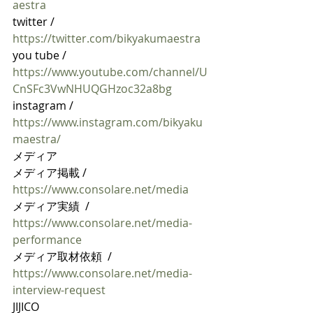
aestra
twitter / 
https://twitter.com/bikyakumaestra
you tube / 
https://www.youtube.com/channel/U
CnSFc3VwNHUQGHzoc32a8bg
instagram / 
https://www.instagram.com/bikyaku
maestra/
メディア
メディア掲載 / 
https://www.consolare.net/media
メディア実績  / 
https://www.consolare.net/media-
performance
メディア取材依頼  / 
https://www.consolare.net/media-
interview-request
JIJICO 