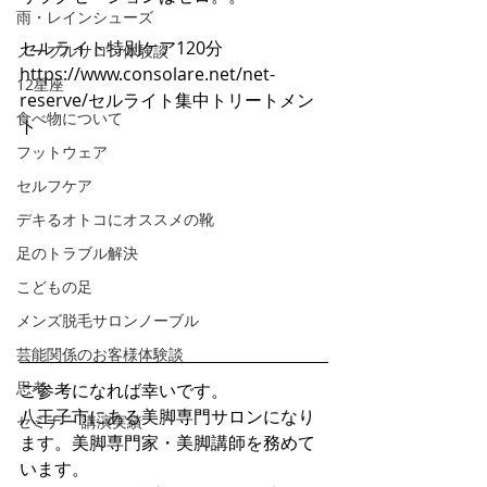
雨・レインシューズ
セルライト特別ケア120分
ノーブルサロン体験談
https://www.consolare.net/net-
12星座
reserve/セルライト集中トリートメン
食べ物について
ト
フットウェア
セルフケア
デキるオトコにオススメの靴
足のトラブル解決
こどもの足
メンズ脱毛サロンノーブル
芸能関係のお客様体験談
思考
ご参考になれば幸いです。
八王子市にある美脚専門サロンになり
セミナー 講演実績
ます。美脚専門家・美脚講師を務めて
います。