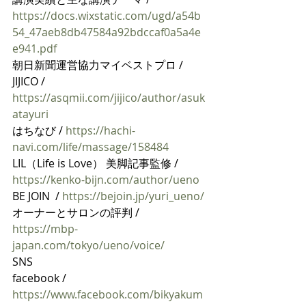
https://docs.wixstatic.com/ugd/a54b
54_47aeb8db47584a92bdccaf0a5a4e
e941.pdf
朝日新聞運営協力マイベストプロ / 
JIJICO / 
https://asqmii.com/jijico/author/asuk
atayuri
はちなび / 
https://hachi-
navi.com/life/massage/158484
LIL（Life is Love） 美脚記事監修 / 
https://kenko-bijn.com/author/ueno
BE JOIN  / 
https://bejoin.jp/yuri_ueno/
オーナーとサロンの評判 / 
https://mbp-
japan.com/tokyo/ueno/voice/
SNS
facebook / 
https://www.facebook.com/bikyakum