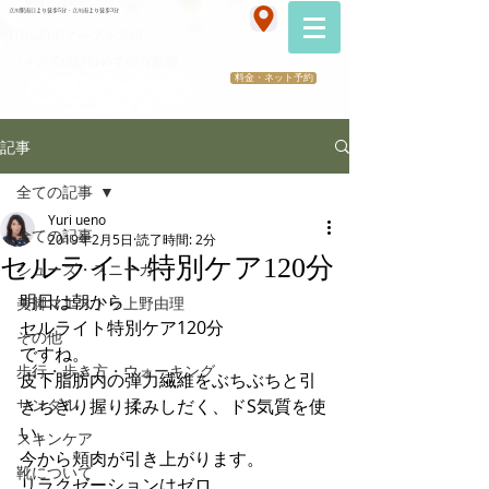
070-2173-1747
立川駅南口より徒歩5分・立川南より徒歩3分
​医療提携サロン
HBL眉毛ノーブル立川
（メンズOK)初めての方歓迎
料金・ネット予約
記事
全ての記事
Yuri ueno
全ての記事
2019年2月5日
読了時間: 2分
セルライト特別ケア120分
シューズ・スニーカー
明日は朝から
美脚マエストラ上野由理
セルライト特別ケア120分
その他
ですね。
歩行・歩き方・ウォーキング
皮下脂肪内の弾力繊維をぶちぶちと引
サンダル
きちぎり握り揉みしだく、ドS気質を使
い。
スキンケア
今から頬肉が引き上がります。
靴について
リラクゼーションはゼロ。。