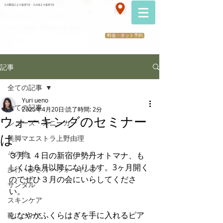
070-2173-1747
立川駅南口より徒歩5分・立川南より徒歩3分
​医療提携サロン
HBL眉毛ノーブル立川
（メンズOK)初めての方歓迎
料金・ネット予約
記事
全ての記事
Yuri ueno
全ての記事
2025年4月20日
読了時間: 2分
ウォーキングのセミナー
シューズ・スニーカー
は
美脚マエストラ上野由理
その他
３月１４日の新宿伊勢丹オトマナ、も
しくは６月以降になります。3ヶ月開く
歩行・歩き方・ウォーキング
のでぜひ３月の会にいらしてくださ
サンダル
い。
スキンケア
しなやかふくらはぎを手に入れるピア
靴について