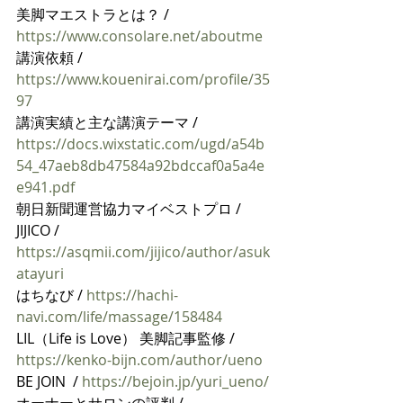
美脚マエストラとは？ /  
https://www.consolare.net/aboutme
講演依頼 / 
https://www.kouenirai.com/profile/35
97
講演実績と主な講演テーマ / 
https://docs.wixstatic.com/ugd/a54b
54_47aeb8db47584a92bdccaf0a5a4e
e941.pdf
朝日新聞運営協力マイベストプロ / 
JIJICO / 
https://asqmii.com/jijico/author/asuk
atayuri
はちなび / 
https://hachi-
navi.com/life/massage/158484
LIL（Life is Love） 美脚記事監修 / 
https://kenko-bijn.com/author/ueno
BE JOIN  / 
https://bejoin.jp/yuri_ueno/