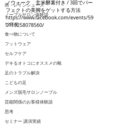
ノウォーク　玄米酵素付き / 3回でパー
雨・レインシューズ
フェクトの美脚をゲットする方法
ノーブルサロン体験談
https://www.facebook.com/events/59
12星座
0119258078560/
食べ物について
フットウェア
セルフケア
デキるオトコにオススメの靴
足のトラブル解決
こどもの足
メンズ脱毛サロンノーブル
芸能関係のお客様体験談
思考
セミナー 講演実績