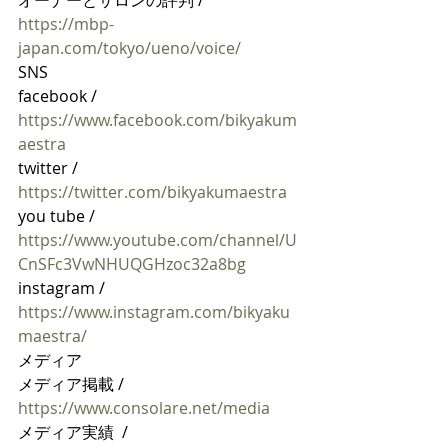
オーナーとサロンの評判 / 
https://mbp-
japan.com/tokyo/ueno/voice/
SNS
facebook / 
https://www.facebook.com/bikyakum
aestra
twitter / 
https://twitter.com/bikyakumaestra
you tube / 
https://www.youtube.com/channel/U
CnSFc3VwNHUQGHzoc32a8bg
instagram / 
https://www.instagram.com/bikyaku
maestra/
メディア
メディア掲載 / 
https://www.consolare.net/media
メディア実績  / 