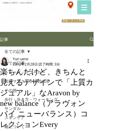
070-2173-1747
立川駅南口より徒歩5分・立川南より徒歩3分
​医療提携サロン
HBL眉毛ノーブル立川
（メンズOK)初めての方歓迎
料金・ネット予約
記事
全ての記事
Yuri ueno
全ての記事
2012年2月28日
読了時間: 3分
楽ちんだけど、きちんと
シューズ・スニーカー
見えるデザインで「上質カ
美脚マエストラ上野由理
その他
ジュアル」なAravon by
歩行・歩き方・ウォーキング
new balance（アラヴォン
サンダル
バイ ニューバランス）コ
スキンケア
レクションEvery
靴について