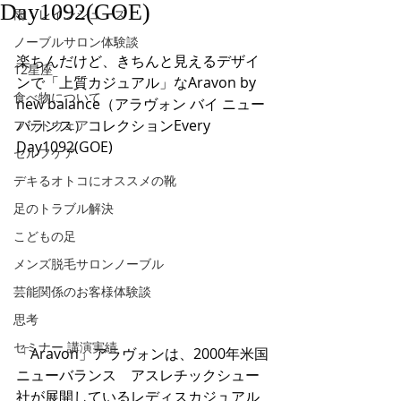
Day1092(GOE)
雨・レインシューズ
ノーブルサロン体験談
楽ちんだけど、きちんと見えるデザイ
12星座
ンで「上質カジュアル」なAravon by 
食べ物について
new balance（アラヴォン バイ ニュー
バランス）コレクションEvery 
フットウェア
Day1092(GOE)
セルフケア
デキるオトコにオススメの靴
足のトラブル解決
こどもの足
メンズ脱毛サロンノーブル
芸能関係のお客様体験談
思考
セミナー 講演実績
「Aravon」アラヴォンは、2000年米国
ニューバランス　アスレチックシュー
社が展開しているレディスカジュアル