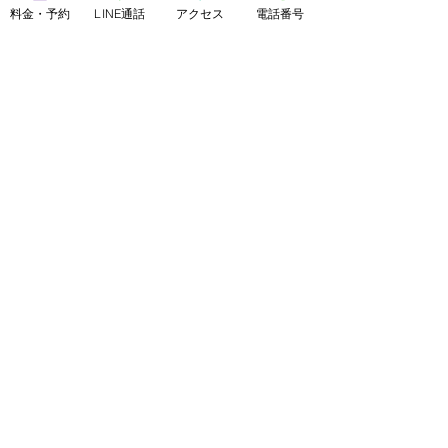
料金・予約
LINE通話
アクセス
電話番号
それからスタートした。女性専用の隠
れ家的サロンを運営しています。
美脚専門サロン　サロン・ド・コンソ
ラーレ
www.consolare.net 
#アラヴォン
#ニューバランス
#Aravon
#newbalance
靴について
最新記事
すべて表示