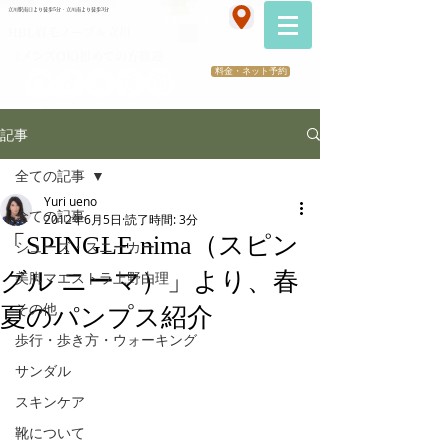
070-2173-1747
立川駅南口より徒歩5分・立川南より徒歩3分
​医療提携サロン
HBL眉毛ノーブル立川
（メンズOK)初めての方歓迎
料金・ネット予約
記事
全ての記事
Yuri ueno
全ての記事
2012年6月5日
読了時間: 3分
「SPINGLE nima（スピン
シューズ・スニーカー
グル ニーマ）」より、春
美脚マエストラ上野由理
その他
夏のパンプス紹介
歩行・歩き方・ウォーキング
サンダル
スキンケア
靴について