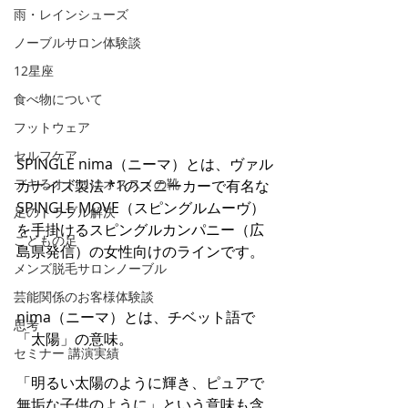
雨・レインシューズ
ノーブルサロン体験談
12星座
食べ物について
フットウェア
セルフケア
SPINGLE nima（ニーマ）とは、ヴァル
デキるオトコにオススメの靴
カナイズ製法 *1のスニーカーで有名な
SPINGLE MOVE（スピングルムーヴ）
足のトラブル解決
を手掛けるスピングルカンパニー（広
こどもの足
島県発信）の女性向けのラインです。
メンズ脱毛サロンノーブル
芸能関係のお客様体験談
nima（ニーマ）とは、チベット語で
思考
「太陽」の意味。
セミナー 講演実績
「明るい太陽のように輝き、ピュアで
無垢な子供のように」という意味も含