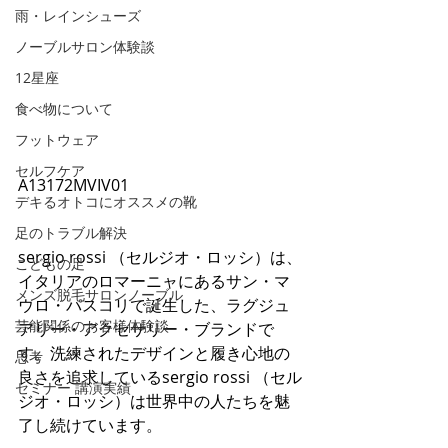
雨・レインシューズ
ノーブルサロン体験談
12星座
食べ物について
フットウェア
セルフケア
A13172MVIV01
デキるオトコにオススメの靴
足のトラブル解決
sergio rossi （セルジオ・ロッシ）は、
こどもの足
イタリアのロマーニャにあるサン・マ
メンズ脱毛サロンノーブル
ウロ・パスコリで誕生した、ラグジュ
芸能関係のお客様体験談
アリー・アクセサリー・ブランドで
す。洗練されたデザインと履き心地の
思考
良さを追求しているsergio rossi （セル
セミナー 講演実績
ジオ・ロッシ）は世界中の人たちを魅
了し続けています。