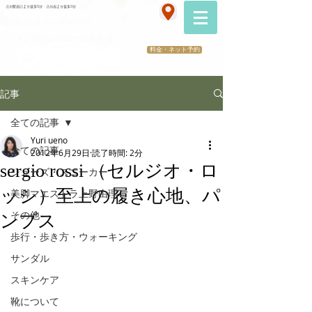
070-2173-1747
立川駅南口より徒歩5分・立川南より徒歩3分
​医療提携サロン
HBL眉毛ノーブル立川
（メンズOK)初めての方歓迎
料金・ネット予約
記事
全ての記事
Yuri ueno
全ての記事
2012年6月29日
読了時間: 2分
sergio rossi （セルジオ・ロ
シューズ・スニーカー
ッシ）至上の履き心地、パ
美脚マエストラ上野由理
その他
ンプス
歩行・歩き方・ウォーキング
サンダル
スキンケア
靴について