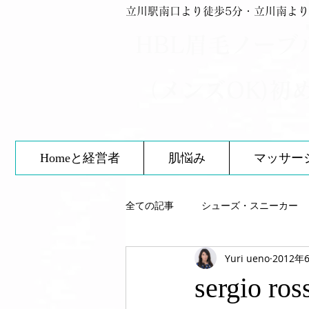
立川駅南口より徒歩5分・立川南より
HBL眉毛ノーブ
（メンズOK)初
Homeと経営者
肌悩み
マッサー
全ての記事
シューズ・スニーカー
Yuri ueno
2012年
スキンケア
靴について
sergi