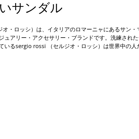
デキるオトコにオススメの靴
足のトラブル解決
こどもの
いサンダル
能関係のお客様体験談
思考
セミナー 講演実績
si （セルジオ・ロッシ）は、イタリアのロマーニャにあるサン
ジュアリー・アクセサリー・ブランドです。洗練された
いるsergio rossi （セルジオ・ロッシ）は世界中の