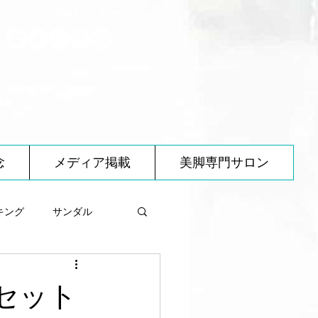
070-2173-1747
念
メディア掲載
美脚専門サロン
キング
サンダル
べ物について
）セット