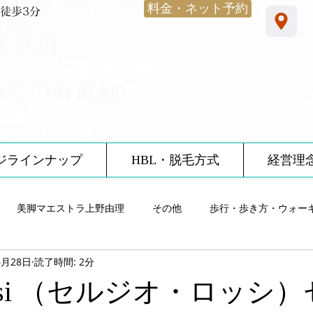
料金・ネット予約
徒歩3分
​医療提携サロン
ル立川
めての方歓迎
ジラインナップ
HBL・脱毛方式
経営理
美脚マエストラ上野由理
その他
歩行・歩き方・ウォー
6月28日
読了時間: 2分
雨・レインシューズ
ノーブルサロン体験談
12星座
食
o rossi （セルジオ・ロッシ