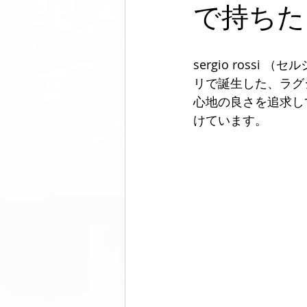
フットウェア
セルフケア
で持ちた
メンズ脱毛サロンノーブル
芸
sergio ros
リで誕生した、ラグ
心地の良さを追求して
けています。