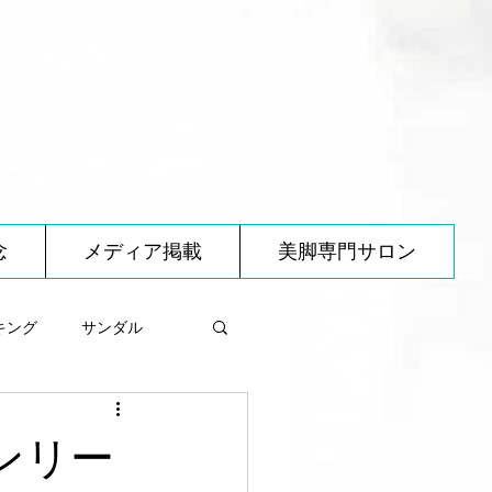
070-2173-1747
念
メディア掲載
美脚専門サロン
キング
サンダル
べ物について
オンリー