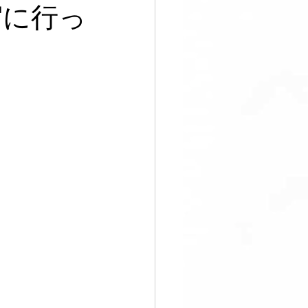
足
宿に行っ