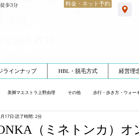
料金・ネット予約
徒歩3分
​医療提携サロン
ル立川
めての方歓迎
ジラインナップ
HBL・脱毛方式
経営理
美脚マエストラ上野由理
その他
歩行・歩き方・ウォー
4月17日
読了時間: 2分
雨・レインシューズ
ノーブルサロン体験談
12星座
食
ETONKA（ミネトンカ）