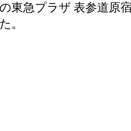
デキるオトコにオススメの靴
足のトラブル解決
こどもの
の東急プラザ 表参道原
た。
能関係のお客様体験談
思考
セミナー 講演実績