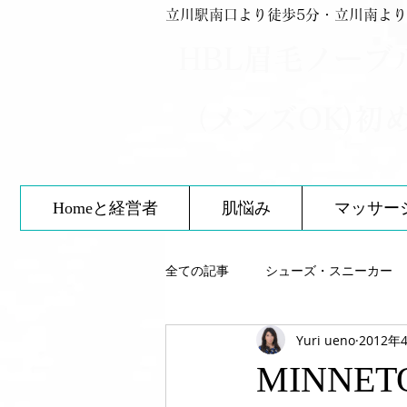
立川駅南口より徒歩5分・立川南より
HBL眉毛ノーブ
（メンズOK)初
Homeと経営者
肌悩み
マッサー
全ての記事
シューズ・スニーカー
Yuri ueno
2012年
スキンケア
靴について
MINN