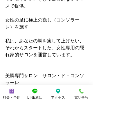
スで提供。
女性の足に極上の癒し（コンソラー
レ）を施す
私は、あなたの脚を癒して上げたい、
それからスタートした。女性専用の隠
れ家的サロンを運営しています。
美脚専門サロン　サロン・ド・コンソ
ラーレ
www.consolare.net    
#ワシントン
料金・予約
LINE通話
アクセス
電話番号
靴について