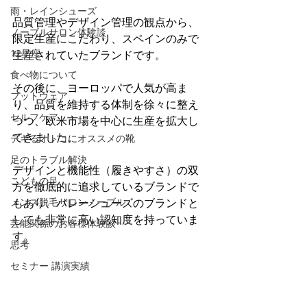
雨・レインシューズ
品質管理やデザイン管理の観点から、
ノーブルサロン体験談
限定生産にこだわり、スペインのみで
12星座
生産されていたブランドです。
食べ物について
その後に、ヨーロッパで人気が高ま
フットウェア
り、品質を維持する体制を徐々に整え
セルフケア
つつ、欧米市場を中心に生産を拡大し
てきました。
デキるオトコにオススメの靴
足のトラブル解決
デザインと機能性（履きやすさ）の双
こどもの足
方を徹底的に追求しているブランドで
メンズ脱毛サロンノーブル
もあり、バレーシューズのブランドと
しても非常に高い認知度を持っていま
芸能関係のお客様体験談
す。
思考
セミナー 講演実績