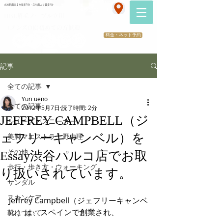
070-2173-1747
立川駅南口より徒歩5分・立川南より徒歩3分
​医療提携サロン
HBL眉毛ノーブル立川
（メンズOK)初めての方歓迎
料金・ネット予約
記事
全ての記事
Yuri ueno
全ての記事
2012年5月7日
読了時間: 2分
JEFFREY CAMPBELL（ジ
シューズ・スニーカー
ェフリーキャンベル）を
美脚マエストラ上野由理
その他
Essay渋谷パルコ店でお取
歩行・歩き方・ウォーキング
り扱いされています。
サンダル
スキンケア
Jeffrey Campbell（ジェフリーキャンベ
ル）は、スペインで創業され、
靴について