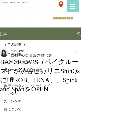
070-2173-1747
立川駅南口より徒歩5分・立川南より徒歩3分
​医療提携サロン
HBL眉毛ノーブル立川
（メンズOK)初めての方歓迎
料金・ネット予約
記事
全ての記事
Yuri ueno
全ての記事
2012年6月24日
読了時間: 2分
BAYCREW’S（ベイクルー
シューズ・スニーカー
ズ）が渋谷ヒカリエShinQs
美脚マエストラ上野由理
その他
にHIROB、IENA、、Spick
歩行・歩き方・ウォーキング
and SpanをOPEN
サンダル
スキンケア
靴について