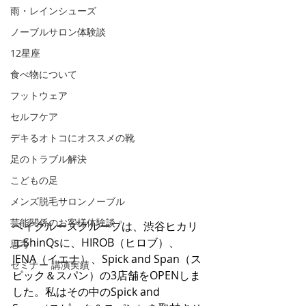
雨・レインシューズ
ノーブルサロン体験談
12星座
食べ物について
フットウェア
セルフケア
デキるオトコにオススメの靴
足のトラブル解決
こどもの足
メンズ脱毛サロンノーブル
芸能関係のお客様体験談
ベイクルーズグループは、渋谷ヒカリ
エShinQsに、HIROB（ヒロブ）、
思考
IENA（イエナ）、Spick and Span（ス
セミナー 講演実績
ピック＆スパン）の3店舗をOPENしま
した。私はその中のSpick and 