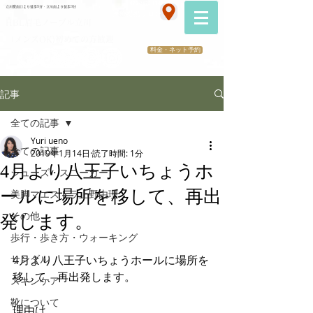
070-2173-1747
立川駅南口より徒歩5分・立川南より徒歩3分
​医療提携サロン
HBL眉毛ノーブル立川
（メンズOK)初めての方歓迎
料金・ネット予約
記事
全ての記事
Yuri ueno
全ての記事
2019年1月14日
読了時間: 1分
4月より八王子いちょうホ
シューズ・スニーカー
ールに場所を移して、再出
美脚マエストラ上野由理
その他
発します。
歩行・歩き方・ウォーキング
サンダル
4月より八王子いちょうホールに場所を
移して、再出発します。
スキンケア
靴について
理由は、