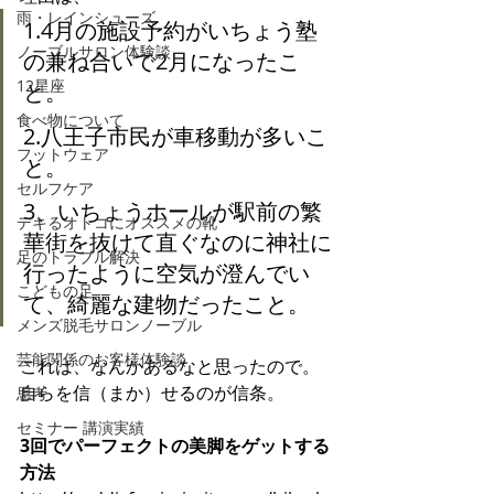
雨・レインシューズ
1.4月の施設予約がいちょう塾
ノーブルサロン体験談
の兼ね合いで2月になったこ
12星座
と。
食べ物について
2.八王子市民が車移動が多いこ
フットウェア
と。
セルフケア
3、いちょうホールが駅前の繁
デキるオトコにオススメの靴
華街を抜けて直ぐなのに神社に
足のトラブル解決
行ったように空気が澄んでい
こどもの足
て、綺麗な建物だったこと。
メンズ脱毛サロンノーブル
芸能関係のお客様体験談
これは、なんかあるなと思ったので。
自らを信（まか）せるのが信条。
思考
セミナー 講演実績
3回でパーフェクトの美脚をゲットする
方法