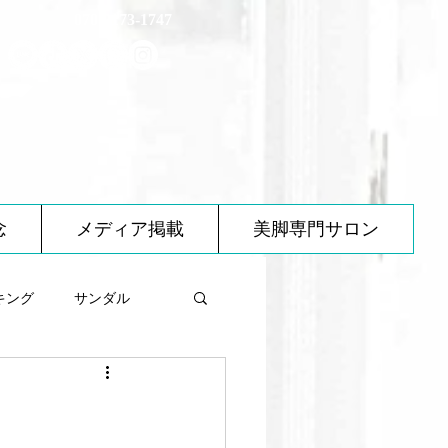
070-2173-1747
念
メディア掲載
美脚専門サロン
キング
サンダル
べ物について