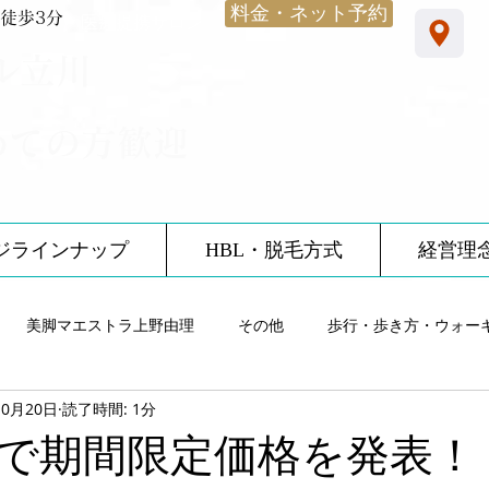
料金・ネット予約
徒歩3分
​医療提携サロン
ル立川
めての方歓迎
ジラインナップ
HBL・脱毛方式
経営理
美脚マエストラ上野由理
その他
歩行・歩き方・ウォー
10月20日
読了時間: 1分
雨・レインシューズ
ノーブルサロン体験談
12星座
食
まで期間限定価格を発表！