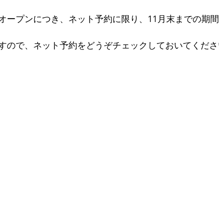
デキるオトコにオススメの靴
足のトラブル解決
こどもの
オープンにつき、ネット予約に限り、11月末までの期
能関係のお客様体験談
思考
セミナー 講演実績
すので、ネット予約をどうぞチェックしておいてくださ