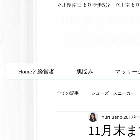
立川駅南口より徒歩5分・立川南より
HBL眉毛ノーブ
（メンズOK)初
Homeと経営者
肌悩み
マッサー
全ての記事
シューズ・スニーカー
Yuri ueno
2017年
スキンケア
靴について
11月末