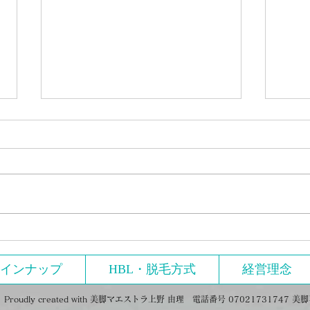
年末年始のご挨拶
サイ
インナップ
HBL・脱毛方式
経営理念
ly created with
美脚マエストラ上野 由理 電話番号 07021731747 