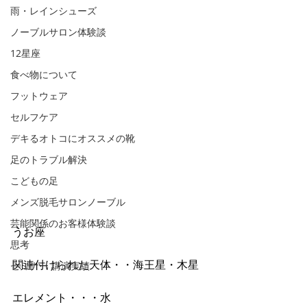
雨・レインシューズ
ノーブルサロン体験談
12星座
食べ物について
フットウェア
セルフケア
デキるオトコにオススメの靴
足のトラブル解決
こどもの足
メンズ脱毛サロンノーブル
芸能関係のお客様体験談
うお座 
思考
関連付けられた天体・・海王星・木星 
セミナー 講演実績
エレメント・・・水 