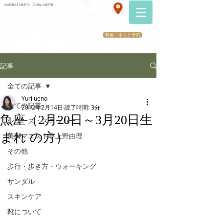
070-2173-1747
立川駅南口より徒歩5分・立川南より徒歩3分
​医療提携サロン
HBL眉毛ノーブル立川
（メンズOK)初めての方歓迎
料金・ネット予約
記事
全ての記事
Yuri ueno
全ての記事
2012年2月14日
読了時間: 3分
魚座（2月20日～3月20日生
シューズ・スニーカー
まれ の方）
美脚マエストラ上野由理
その他
歩行・歩き方・ウォーキング
サンダル
スキンケア
靴について