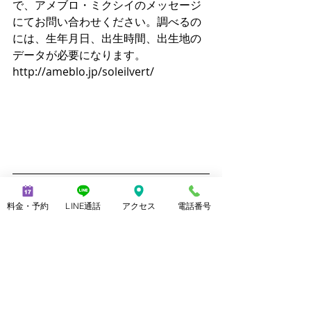
で、アメブロ・ミクシイのメッセージ
にてお問い合わせください。調べるの
には、生年月日、出生時間、出生地の
データが必要になります。
http://ameblo.jp/soleilvert/
足・脚・歩行をトータルに、丁寧なカ
料金・予約
LINE通話
アクセス
電話番号
ウンセリング、そして良心的なプライ
スで提供。
女性の足に極上の癒し（コンソラー
レ）を施す
私は、あなたの脚を癒して上げたい、