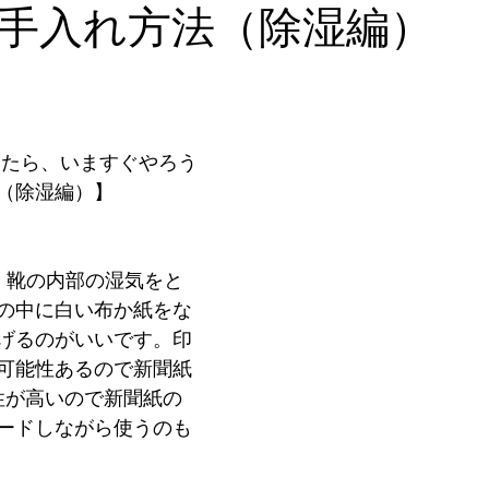
デキるオトコにオススメの靴
足のトラブル解決
こどもの
手入れ方法（除湿編）
能関係のお客様体験談
思考
セミナー 講演実績
ったら、いますぐやろう
（除湿編）】
、靴の内部の湿気をと
の中に白い布か紙をな
げるのがいいです。印
可能性あるので新聞紙
性が高いので新聞紙の
ードしながら使うのも