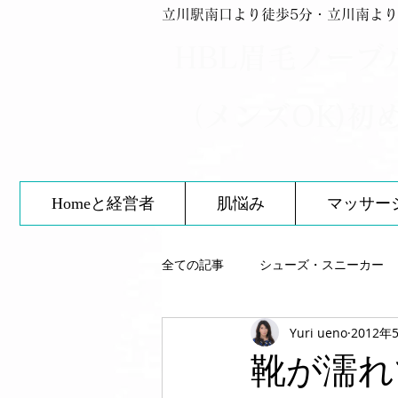
立川駅南口より徒歩5分・立川南より
HBL眉毛ノーブ
（メンズOK)初
Homeと経営者
肌悩み
マッサー
全ての記事
シューズ・スニーカー
Yuri ueno
2012年
スキンケア
靴について
靴が濡れ