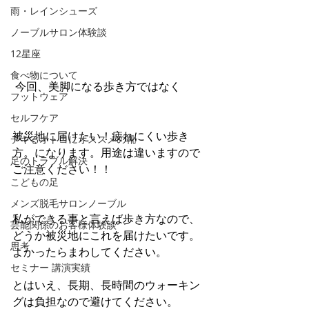
雨・レインシューズ
ノーブルサロン体験談
12星座
食べ物について
 今回、美脚になる歩き方ではなく
フットウェア
セルフケア
被災地に届けたい！疲れにくい歩き
デキるオトコにオススメの靴
方。になります。用途は違いますので
足のトラブル解決
ご注意ください！！
こどもの足
メンズ脱毛サロンノーブル
私ができる事と言えば歩き方なので、
芸能関係のお客様体験談
どうか被災地にこれを届けたいです。
思考
よかったらまわしてください。 
セミナー 講演実績
とはいえ、長期、長時間のウォーキン
グは負担なので避けてください。