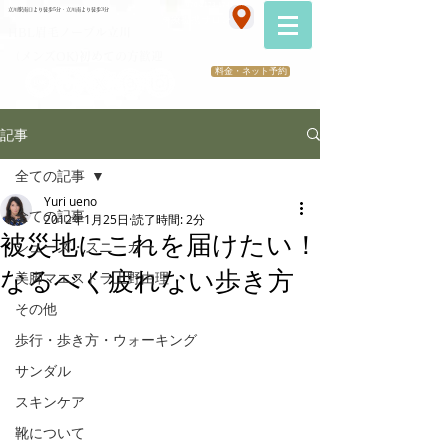
070-2173-1747
立川駅南口より徒歩5分・立川南より徒歩3分
​医療提携サロン
HBL眉毛ノーブル立川
（メンズOK)初めての方歓迎
料金・ネット予約
記事
全ての記事
Yuri ueno
全ての記事
2012年1月25日
読了時間: 2分
被災地にこれを届けたい！
シューズ・スニーカー
なるべく疲れない歩き方
美脚マエストラ上野由理
その他
歩行・歩き方・ウォーキング
サンダル
スキンケア
靴について