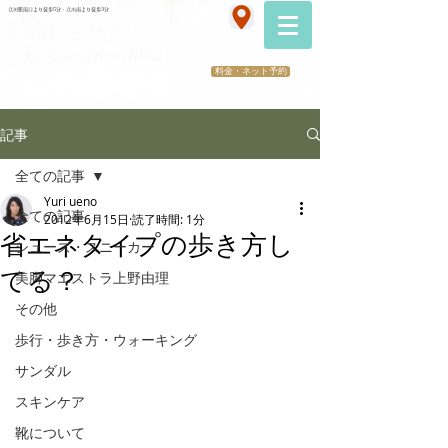
070-2173-1747
立川駅南口より徒歩5分・立川南より徒歩3分
​医療提携サロン
HBL眉毛ノーブル立川
（メンズOK)初めての方歓迎
料金・ネット予約
記事
全ての記事
Yuri ueno
全ての記事
2012年6月15日
読了時間: 1分
省エネタイプの歩き方し
シューズ・スニーカー
てる？
美脚マエストラ上野由理
その他
歩行・歩き方・ウォーキング
サンダル
スキンケア
靴について