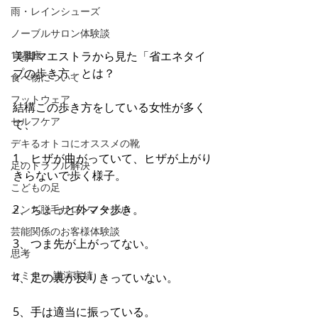
雨・レインシューズ
ノーブルサロン体験談
美脚マエストラから見た「省エネタイ
12星座
プの歩き方」とは？
食べ物について
フットウェア
結構この歩き方をしている女性が多く
セルフケア
て、
デキるオトコにオススメの靴
1、ヒザが曲がっていて、ヒザが上がり
足のトラブル解決
きらないで歩く様子。
こどもの足
2、ちょっと外マタ歩き。
メンズ脱毛サロンノーブル
芸能関係のお客様体験談
3、つま先が上がってない。
思考
セミナー 講演実績
4、足の裏が反りきっていない。
5、手は適当に振っている。