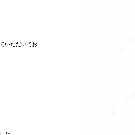
足
ていただいてお
した。