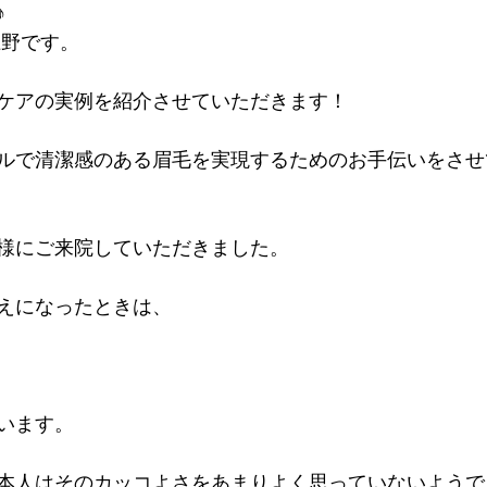
♪
デキるオトコにオススメの靴
足のトラブル解決
こどもの
上野です。
能関係のお客様体験談
思考
セミナー 講演実績
ケアの実例を紹介させていただきます！
ルで清潔感のある眉毛を実現するためのお手伝いをさせ
様にご来院していただきました。
えになったときは、
います。
本人はそのカッコよさをあまりよく思っていないようで