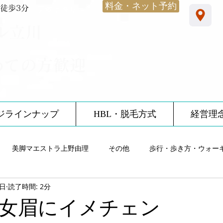
料金・ネット予約
徒歩3分
​医療提携サロン
ル立川
めての方歓迎
ジラインナップ
HBL・脱毛方式
経営理
美脚マエストラ上野由理
その他
歩行・歩き方・ウォー
7日
読了時間: 2分
雨・レインシューズ
ノーブルサロン体験談
12星座
食
女眉にイメチェン