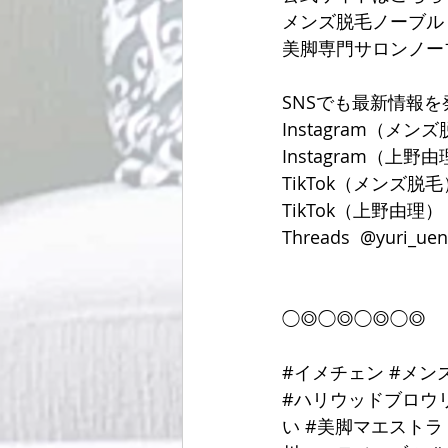
メンズ脱毛ノーブル
美脚専門サロンノー
SNSでも最新情報を
Instagram（メン
Instagram（上野
TikTok（メンズ脱毛） 
TikTok（上野由理） @y
Threads  @yuri_ue
◯◎◯◎◯◎◯◎
#イメチェン
#メン
#ハリウッドブロウ
い
#美脚マエストラ