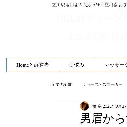
立川駅南口より徒歩5分・立川南より
HBL眉毛ノーブ
（メンズOK)初
Homeと経営者
肌悩み
マッサー
全ての記事
シューズ・スニーカー
橋 高
2025年3月2
スキンケア
靴について
男眉から