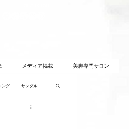
070-2173-1747
念
メディア掲載
美脚専門サロン
キング
サンダル
べ物について