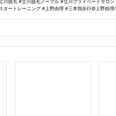
立川脱毛
#立川脱毛ノーブル
#立川プライベートサロン
スタートレーニング
#上野由理
#三本指歩行
@上野由理