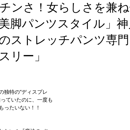
デキるオトコにオススメの靴
足のトラブル解決
こどもの
チンさ！女らしさを兼ね
美脚パンツスタイル」神
能関係のお客様体験談
思考
セミナー 講演実績
のストレッチパンツ専門
スリー」
の独特の“ディスプレ
知っていたのに、一度も
もったいない！！