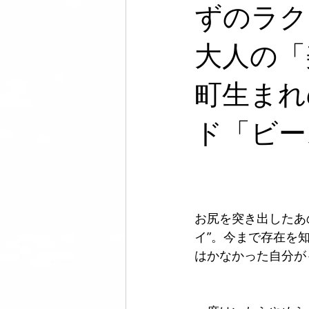
フットウェア
セルフケア
ずのラク
大人の「
メンズ脱毛サロンノーブル
芸
町生まれ
ド「ビー
お尻を突き出したあ
イ”。今まで存在を
はかなかった自分が