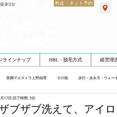
料金・ネット予約
徒歩3分
​医療提携サロン
ル立川
めての方歓迎
ジラインナップ
HBL・脱毛方式
経営理
美脚マエストラ上野由理
その他
歩行・歩き方・ウォー
3月17日
読了時間: 3分
雨・レインシューズ
ノーブルサロン体験談
12星座
食
ザブザブ洗えて、アイロ