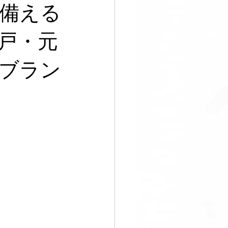
足
備える
戸・元
ブラン