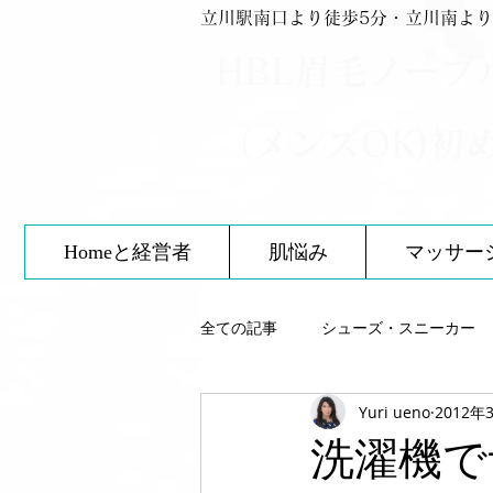
立川駅南口より徒歩5分・立川南より
HBL眉毛ノーブ
（メンズOK)初
Homeと経営者
肌悩み
マッサー
全ての記事
シューズ・スニーカー
Yuri ueno
2012年
スキンケア
靴について
洗濯機で