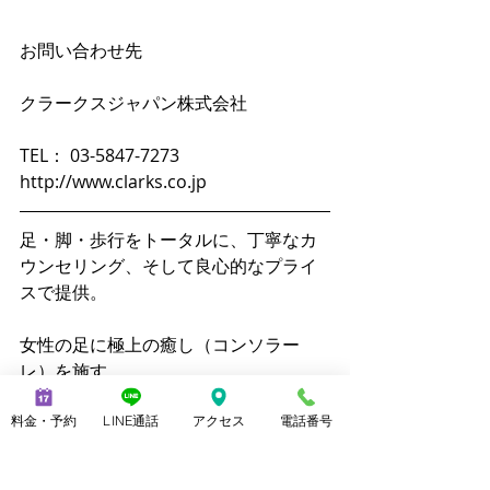
お問い合わせ先
クラークスジャパン株式会社
TEL： 03-5847-7273　
http://www.clarks.co.jp 
足・脚・歩行をトータルに、丁寧なカ
ウンセリング、そして良心的なプライ
スで提供。
女性の足に極上の癒し（コンソラー
レ）を施す
私は、あなたの脚を癒して上げたい、
料金・予約
LINE通話
アクセス
電話番号
それからスタートした。女性専用の隠
れ家的サロンを運営しています。