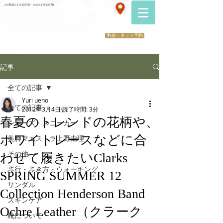
070-2173-1747
立川駅南口より徒歩5分・立川南より徒歩3分
​医療提携サロン
HBL眉毛ノーブル立川
（メンズOK)初めての方歓迎
料金・ネット予約
記事
全ての記事
Yuri ueno
全ての記事
2012年3月4日
読了時間: 3分
春夏のトレンドの花柄や、
シューズ・スニーカー
ホワイトレースなどに合
美脚マエストラ上野由理
その他
わせて履きたいClarks
歩行・歩き方・ウォーキング
SPRING SUMMER 12
サンダル
Collection Henderson Band
スキンケア
Ochre Leather（クラーク
靴について