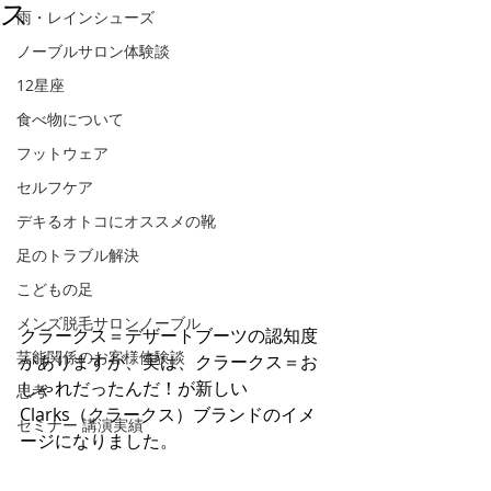
ス
雨・レインシューズ
ノーブルサロン体験談
12星座
食べ物について
フットウェア
セルフケア
デキるオトコにオススメの靴
足のトラブル解決
こどもの足
メンズ脱毛サロンノーブル
クラークス＝デザートブーツの認知度
芸能関係のお客様体験談
がありますが、実は、クラークス＝お
しゃれだったんだ！が新しい
思考
Clarks（クラークス）ブランドのイメ
セミナー 講演実績
ージになりました。