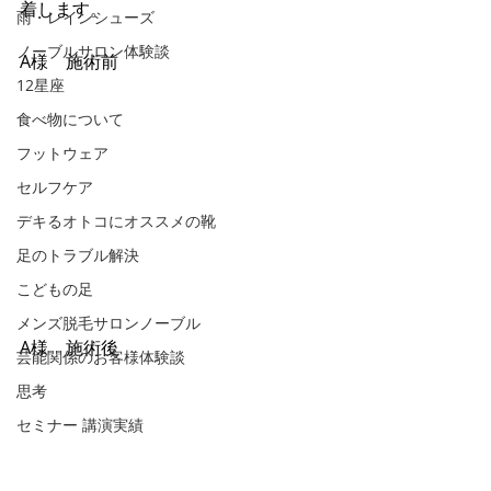
着します。
雨・レインシューズ
ノーブルサロン体験談
A様　施術前
12星座
食べ物について
フットウェア
セルフケア
デキるオトコにオススメの靴
足のトラブル解決
こどもの足
メンズ脱毛サロンノーブル
A様　施術後
芸能関係のお客様体験談
思考
セミナー 講演実績