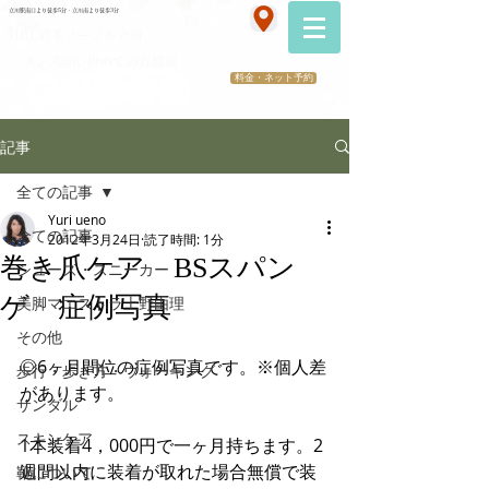
070-2173-1747
立川駅南口より徒歩5分・立川南より徒歩3分
​医療提携サロン
HBL眉毛ノーブル立川
（メンズOK)初めての方歓迎
料金・ネット予約
記事
全ての記事
Yuri ueno
全ての記事
2012年3月24日
読了時間: 1分
巻き爪ケア BSスパン
シューズ・スニーカー
ゲ 症例写真
美脚マエストラ上野由理
その他
◎6ヶ月間位の症例写真です。※個人差
歩行・歩き方・ウォーキング
があります。
サンダル
スキンケア
1本装着4，000円で一ヶ月持ちます。2
週間以内に装着が取れた場合無償で装
靴について