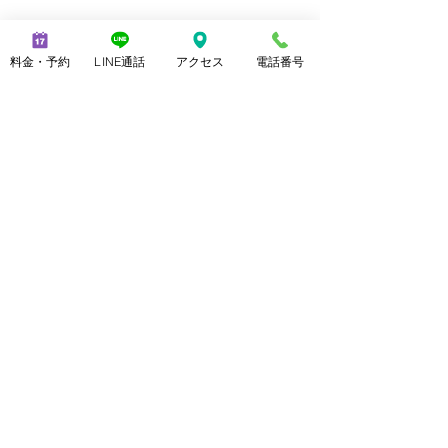
料金・予約
LINE通話
アクセス
電話番号
コメント
コメントを追加…
美脚になるための外反母
お客様自らセル