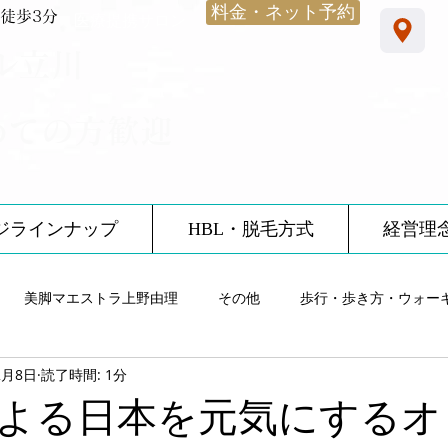
料金・ネット予約
徒歩3分
​医療提携サロン
ル立川
めての方歓迎
ジラインナップ
HBL・脱毛方式
経営理
美脚マエストラ上野由理
その他
歩行・歩き方・ウォー
2月8日
読了時間: 1分
雨・レインシューズ
ノーブルサロン体験談
12星座
食
よる日本を元気にするオ