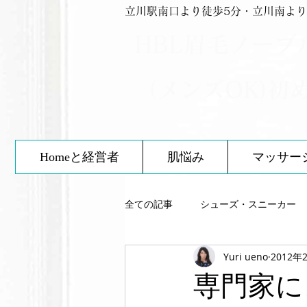
立川駅南口より徒歩5分・立川南より
HBL眉毛ノーブ
（メンズOK)初
Homeと経営者
肌悩み
マッサー
全ての記事
シューズ・スニーカー
Yuri ueno
2012年
スキンケア
靴について
専門家に