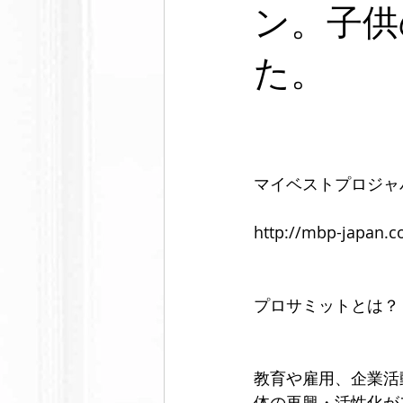
フットウェア
セルフケア
ン。子供
た。
メンズ脱毛サロンノーブル
芸
マイベストプロジャ
http://mbp-japan.
プロサミットとは？
教育や雇用、企業活
体の再興・活性化が