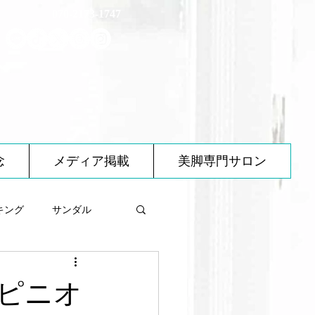
070-2173-1747
念
メディア掲載
美脚専門サロン
キング
サンダル
べ物について
ピニオ