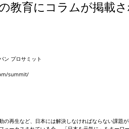
デキるオトコにオススメの靴
足のトラブル解決
こどもの
の教育にコラムが掲載さ
能関係のお客様体験談
思考
セミナー 講演実績
パン プロサミット
com/summit/
動の再生など、日本には解決しなければならない課題が
フォーカスされている今、 「日本を元気に」をキーワー