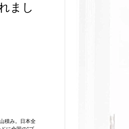
足
れまし
山積み。日本全
ドに全国の"プ