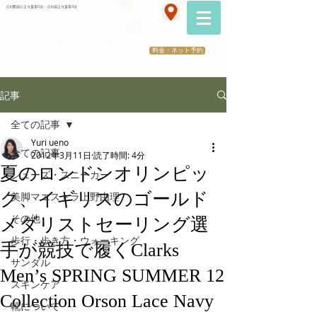
070-2173-1747
立川駅南口より徒歩5分・立川南より徒歩3分
​医療提携サロン
HBL眉毛ノーブル立川
（メンズOK)初めての方歓迎
料金・ネット予約
記事
全ての記事
Yuri ueno
全ての記事
2012年3月11日
読了時間: 4分
夏のロンドンオリンピッ
シューズ・スニーカー
ク、イギリスのゴールド
美脚マエストラ上野由理
その他
メダリストセーリング選
歩行・歩き方・ウォーキング
手が競技で履くClarks
サンダル
Men’s SPRING SUMMER 12
スキンケア
Collection Orson Lace Navy
靴について