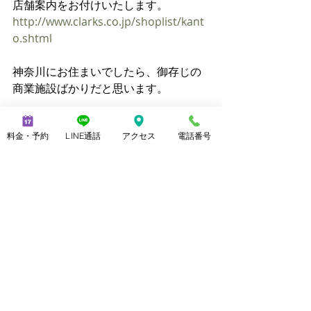
店舗案内をお付けいたします。
http://www.clarks.co.jp/shoplist/kant
o.shtml
神奈川にお住まいでしたら、御存じの
商業施設ばかりだと思います。
そして、大手百貨店の中にもお取り扱
料金・予約
LINE通話
アクセス
電話番号
いがございます。
ぜひお手にとって、品質を確かめてく
ださいね。 
お問い合わせ先
クラークスジャパン株式会社
TEL： 03-5847-7273　
http://www.clarks.co.jp