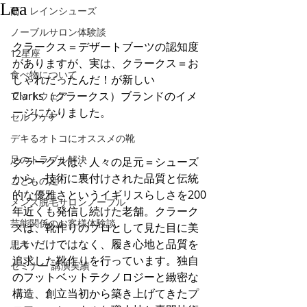
Lea
雨・レインシューズ
ノーブルサロン体験談
クラークス＝デザートブーツの認知度
12星座
がありますが、実は、クラークス＝お
食べ物について
しゃれだったんだ！が新しい
Clarks（クラークス）ブランドのイメ
フットウェア
ージになりました。
セルフケア
デキるオトコにオススメの靴
足のトラブル解決
クラークスは、人々の足元＝シューズ
から、技術に裏付けされた品質と伝統
こどもの足
的な優雅さというイギリスらしさを200
メンズ脱毛サロンノーブル
年近くも発信し続けた老舗。クラーク
芸能関係のお客様体験談
スは、靴作りのプロとして見た目に美
しいだけではなく、履き心地と品質を
思考
追求した靴作りを行っています。独自
セミナー 講演実績
のフットベットテクノロジーと緻密な
構造、創立当初から築き上げてきたプ