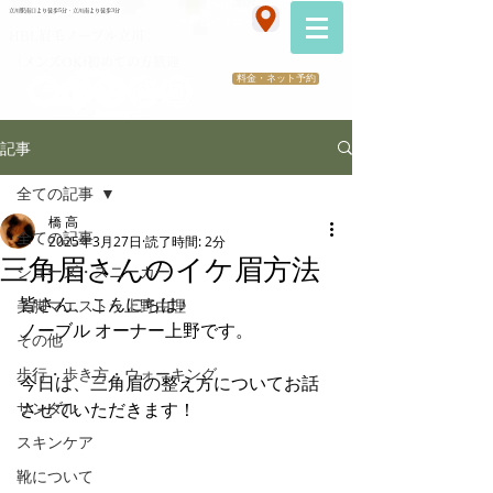
070-2173-1747
立川駅南口より徒歩5分・立川南より徒歩3分
​医療提携サロン
HBL眉毛ノーブル立川
（メンズOK)初めての方歓迎
料金・ネット予約
記事
全ての記事
橋 高
全ての記事
2025年3月27日
読了時間: 2分
三角眉さんのイケ眉方法
シューズ・スニーカー
皆さん、こんにちは♪
美脚マエストラ上野由理
ノーブル オーナー上野です。
その他
歩行・歩き方・ウォーキング
今日は、三角眉の整え方についてお話
サンダル
させていただきます！
スキンケア
靴について