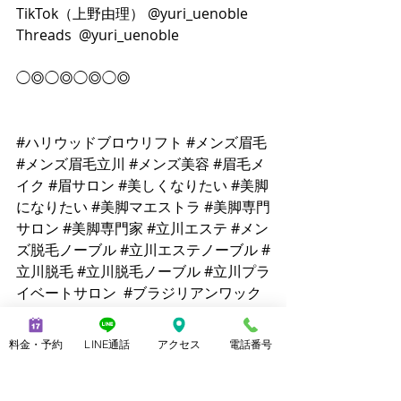
TikTok（上野由理） @yuri_uenoble 
Threads  @yuri_uenoble
◯◎◯◎◯◎◯◎
#ハリウッドブロウリフト
#メンズ眉毛
#メンズ眉毛立川
#メンズ美容
#眉毛メ
イク
#眉サロン
#美しくなりたい
#美脚
になりたい
#美脚マエストラ
#美脚専門
サロン
#美脚専門家
#立川エステ
#メン
ズ脱毛ノーブル
#立川エステノーブル
#
立川脱毛
#立川脱毛ノーブル
#立川プラ
イベートサロン
#ブラジリアンワック
ス
#ブロウマスタートレーニング
#上野
由理
#三本指歩行
  @上野由理/美脚マエ
料金・予約
LINE通話
アクセス
電話番号
ストラ