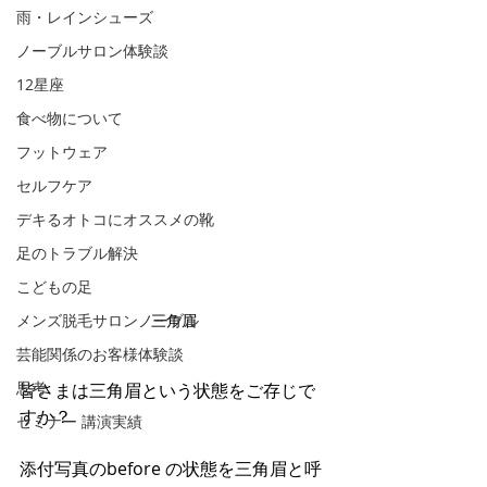
雨・レインシューズ
ノーブルサロン体験談
12星座
食べ物について
フットウェア
セルフケア
デキるオトコにオススメの靴
足のトラブル解決
こどもの足
三角眉
メンズ脱毛サロンノーブル
芸能関係のお客様体験談
思考
皆さまは三角眉という状態をご存じで
すか？
セミナー 講演実績
添付写真のbefore の状態を三角眉と呼