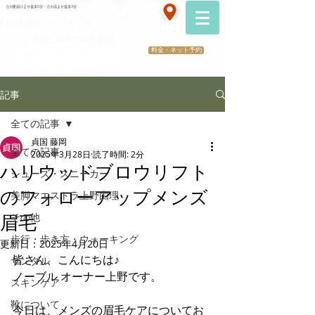
070-2173-1747
立川駅南口より徒歩5分・立川南より徒歩3分
​医療提携サロン
HBL眉毛ノーブル立川
（メンズOK)初めての方歓迎
料金・ネット予約
記事
全ての記事
貞国 藤岡
全ての記事
2025年3月28日
読了時間: 2分
ハリウッドブロウリフト
シューズ・スニーカー
のフォローアップメンズ
美脚マエストラ上野由理
その他
眉毛
歩行・歩き方・ウォーキング
更新日：
2025年4月20日
皆さん、こんにちは♪
サンダル
ノーブル オーナー上野です。
スキンケア
靴について
今日は、メンズの眉毛ケアについてお