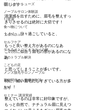
雨・レインシューズ
話します！
ノーブルサロン体験談
清潔感を出すために、眉毛を整えすっ
12星座
きりさせるのは絶対に大切です！
食べ物について
しかし、日々過ごしていると、
フットウェア
セルフケア
もっと良い整え方があるのになあ
デキるオトコにオススメの靴
この方に似合う眉毛の形があるのにな
あ
足のトラブル解決
こどもの足
と思ってしまうことが多いです。
メンズ脱毛サロンノーブル
芸能関係のお客様体験談
特に、細い眉毛にしすぎている方が多
い！！
思考
セミナー 講演実績
整えているのは非常に好印象ですが、
もっと自然で、ナチュラル眉に見えつ