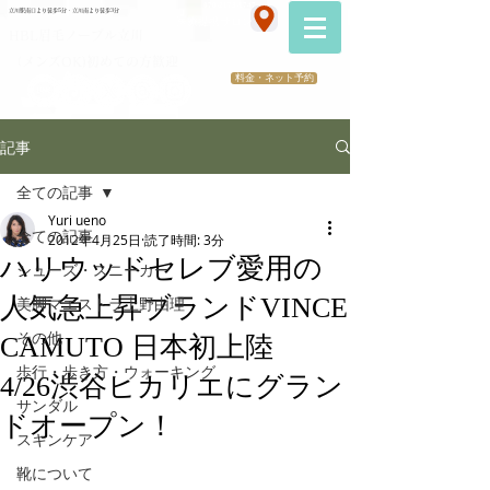
070-2173-1747
立川駅南口より徒歩5分・立川南より徒歩3分
​医療提携サロン
HBL眉毛ノーブル立川
（メンズOK)初めての方歓迎
料金・ネット予約
記事
全ての記事
Yuri ueno
全ての記事
2012年4月25日
読了時間: 3分
ハリウッドセレブ愛用の
シューズ・スニーカー
人気急上昇ブランドVINCE
美脚マエストラ上野由理
その他
CAMUTO 日本初上陸
歩行・歩き方・ウォーキング
4/26渋谷ヒカリエにグラン
サンダル
ドオープン！
スキンケア
靴について