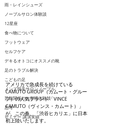
雨・レインシューズ
ノーブルサロン体験談
12星座
食べ物について
フットウェア
セルフケア
デキるオトコにオススメの靴
足のトラブル解決
こどもの足
アメリカで急成長を続けている
メンズ脱毛サロンノーブル
CAMUTO GROUP（カムート・グルー
芸能関係のお客様体験談
プ）の人気ブランド「VINCE 
CAMUTO（ヴィンス・カムート）」
思考
が、この春、「渋谷ヒカリエ」に日本
セミナー 講演実績
初上陸いたします。