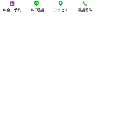
レ）を施す
料金・予約
LINE通話
アクセス
電話番号
私は、あなたの脚を癒して上げたい、
それからスタートした。女性専用の隠
れ家的サロンを運営しています。
美脚専門サロン　サロン・ド・コンソ
ラーレ
www.consolare.net    
#渋谷ヒカリエ
#vincecamuto
#ヴィン
スカムート
靴について
すべて表示