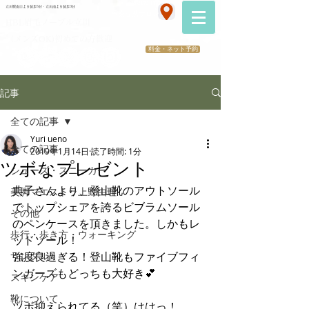
070-2173-1747
立川駅南口より徒歩5分・立川南より徒歩3分
​医療提携サロン
HBL眉毛ノーブル立川
（メンズOK)初めての方歓迎
料金・ネット予約
記事
全ての記事
Yuri ueno
全ての記事
2019年1月14日
読了時間: 1分
ツボなプレゼント
シューズ・スニーカー
典子さんより、登山靴のアウトソール
美脚マエストラ上野由理
でトップシェアを誇るビブラムソール
その他
のペンケースを頂きました。しかもレ
歩行・歩き方・ウォーキング
ッドソール！
サンダル
強度良過ぎる！登山靴もファイブフィ
ンガーズもどっちも大好き💕
スキンケア
靴について
ツボ抑えられてる（笑）ははっ！