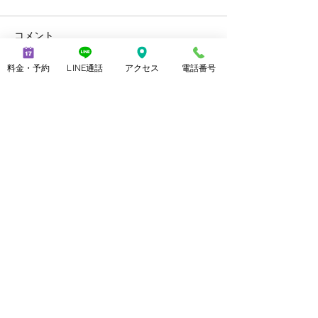
コメント
新年のご挨拶
年末年始のご挨
料金・予約
LINE通話
アクセス
電話番号
コメントを追加…
2021 日本東京都立川市 メンズ脱毛ノーブル Proudly created with
美脚マエストラ上野 由理 電話番号
07021731747
美脚専門家 美脚講
師
立川市にある美脚専門サロンになります。美脚専門家・美脚講師を務めています。
40代になって代謝が下がった。太もも痩せ、海外の無料動画、ユーチューブで外国人のような、または女子ア
ナ、韓国の美脚のモデル・芸能人、美脚芸能人ランキングの画像を見ていつかなりたいと思いませんか？
簡単に、短期間で美脚になる方法、筋トレ・マッサージ・ストレッチ・セクシーにパンスト・ストッキングを履
きこなしたい。など