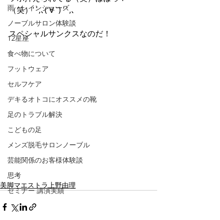
雨・レインシューズ
（笑）'`,､('∀`) '`,､ 
ノーブルサロン体験談
スペシャルサンクスなのだ！
12星座
食べ物について
フットウェア
セルフケア
デキるオトコにオススメの靴
足のトラブル解決
こどもの足
メンズ脱毛サロンノーブル
芸能関係のお客様体験談
思考
美脚マエストラ上野由理
セミナー 講演実績