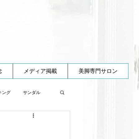
070-2173-1747
念
メディア掲載
美脚専門サロン
キング
サンダル
べ物について