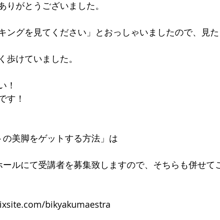
ありがとうございました。
デキるオトコにオススメの靴
足のトラブル解決
こどもの
キングを見てください」とおっしゃいましたので、見た
能関係のお客様体験談
思考
セミナー 講演実績
く歩けていました。
い！
です！
トの美脚をゲットする方法」は
ホールにて受講者を募集致しますので、そちらも併せて
wixsite.com/bikyakumaestra