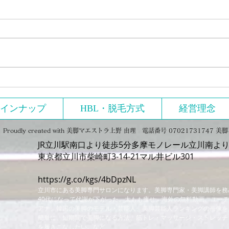
こっちも 吹っ切れたタイトル
吹っ
と写真で再出発
再出
インナップ
HBL・脱毛方式
経営理念
ly created with
美脚マエストラ上野 由理 電話番号 07021731747 
JR立川駅南口より徒歩5分多摩モノレール立川南より
​東京都立川市柴崎町3-14-21マル井ビル301
https://g.co/kgs/4bDpzNL
立川市にある美脚専門サロンになります。美脚専門家・美脚講師を務
40代になって代謝が下がった。太もも痩せ、海外の無料動画、ユー
アナ、韓国の美脚のモデル・芸能人、美脚芸能人ランキングの画像を
簡単に、短期間で美脚になる方法、筋トレ・マッサージ・ストレッチ
を履きこなしたい。など