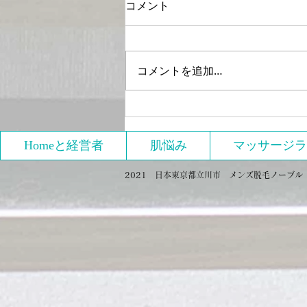
コメント
コメントを追加…
2021年4月15日17日開催
「【オンライン】限定 初心
者向け3回でパーフェクトの
Homeと経営者
肌悩み
マッサージラ
美脚をゲットする」へのレビ
2021 日本東京都立川市 メンズ脱毛ノーブル Proud
ュー