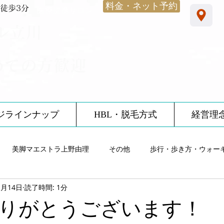
料金・ネット予約
徒歩3分
​医療提携サロン
ル立川
めての方歓迎
ジラインナップ
HBL・脱毛方式
経営理
美脚マエストラ上野由理
その他
歩行・歩き方・ウォー
1月14日
読了時間: 1分
雨・レインシューズ
ノーブルサロン体験談
12星座
食
りがとうございます！