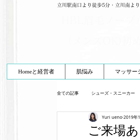
立川駅南口より徒歩5分・立川南より
HBL眉毛ノーブ
（メンズOK)初
Homeと経営者
肌悩み
マッサー
全ての記事
シューズ・スニーカー
Yuri ueno
2019年
スキンケア
靴について
ご来場あ