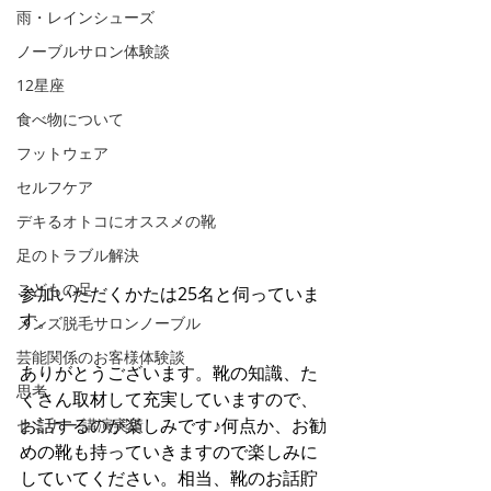
雨・レインシューズ
ノーブルサロン体験談
12星座
食べ物について
フットウェア
セルフケア
デキるオトコにオススメの靴
足のトラブル解決
こどもの足
参加いただくかたは25名と伺っていま
す。
メンズ脱毛サロンノーブル
芸能関係のお客様体験談
ありがとうございます。靴の知識、た
思考
くさん取材して充実していますので、
お話するのが楽しみです♪何点か、お勧
セミナー 講演実績
めの靴も持っていきますので楽しみに
していてください。相当、靴のお話貯