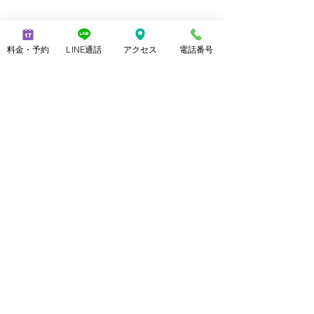
料金・予約
LINE通話
アクセス
電話番号
コメント
コメントを追加…
こっちも 吹っ切れたタイ
吹っ切れたタイ
トルと写真で再出発
真で再出発
2021 日本東京都立川市 メンズ脱毛ノーブル Proudly created with
美脚マエストラ上野 由理 電話番号
07021731747
美脚専門家 美脚講
師