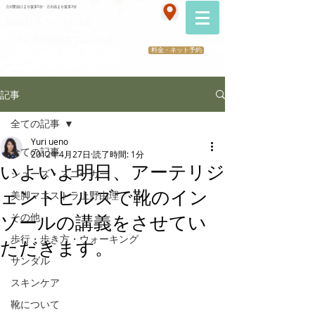
070-2173-1747
立川駅南口より徒歩5分・立川南より徒歩3分
​医療提携サロン
HBL眉毛ノーブル立川
（メンズOK)初めての方歓迎
料金・ネット予約
記事
全ての記事
Yuri ueno
全ての記事
2012年4月27日
読了時間: 1分
いよいよ明日、アーテリジ
シューズ・スニーカー
ェントヒルズで靴のイン
美脚マエストラ上野由理
その他
ソールの講義をさせてい
歩行・歩き方・ウォーキング
ただきます。
サンダル
スキンケア
靴について